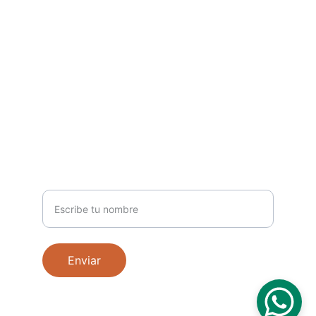
SÍGUENOS
info@hallealbertojackson.com
+18297899046
CONÉCTATE
Nombre
Enviar