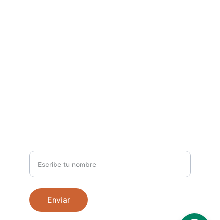
Estamos aquí para ayudarte
SÍGUENOS
info@hallealbertojackson.com
+18297899046
CONÉCTATE
Nombre
Enviar