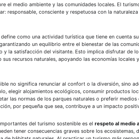
re el medio ambiente y las comunidades locales. El turism
ar: responsable, consciente y respetuosa con la naturaleza 
e define como una actividad turística que tiene en cuenta s
garantizando un equilibrio entre el bienestar de las comunid
 y la satisfacción del visitante. Esto implica disfrutar de lo
o sus recursos naturales, apoyando las economías locales 
ble no significa renunciar al confort o la diversión, sino a
lo, elegir alojamientos ecológicos, consumir productos loca
petar las normas de los parques naturales o preferir medio
ión, por pequeña que sea, contribuye a un impacto positiv
importantes del turismo sostenible es el 
respeto al medio 
pueden tener consecuencias graves sobre los ecosistemas, 
da de hábitats naturales. Al practicar un turismo más respo