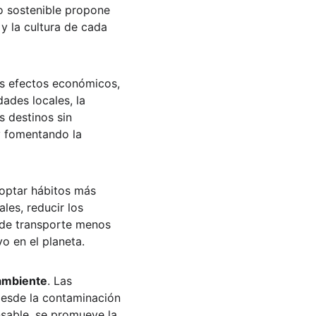
o sostenible propone 
y la cultura de cada 
us efectos económicos, 
ades locales, la 
s destinos sin 
y fomentando la 
doptar hábitos más 
les, reducir los 
s de transporte menos 
o en el planeta.
ambiente
. Las 
desde la contaminación 
nsable, se promueve la 