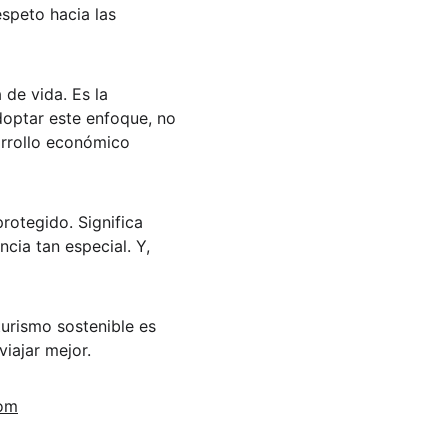
speto hacia las 
 de vida. Es la 
doptar este enfoque, no 
arrollo económico 
rotegido. Significa 
cia tan especial. Y, 
urismo sostenible es 
iajar mejor.
om