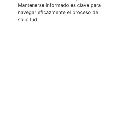
Mantenerse informado es clave para 
navegar eficazmente el proceso de 
solicitud.
Contacto
Estamos aquí para ayudarte
SÍGUENOS
info@hallealbertojackson.com
+18297899046