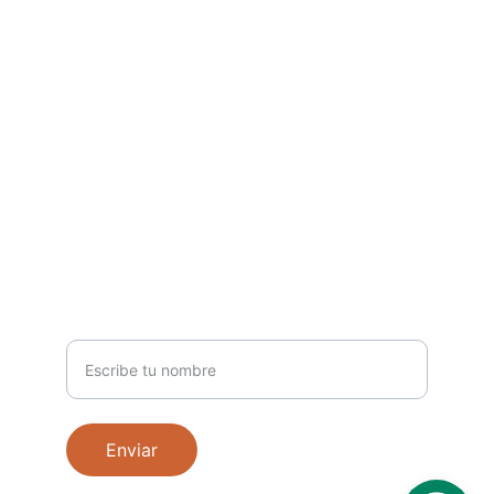
Estamos aquí para ayudarte
SÍGUENOS
info@hallealbertojackson.com
+18297899046
CONÉCTATE
Nombre
Enviar